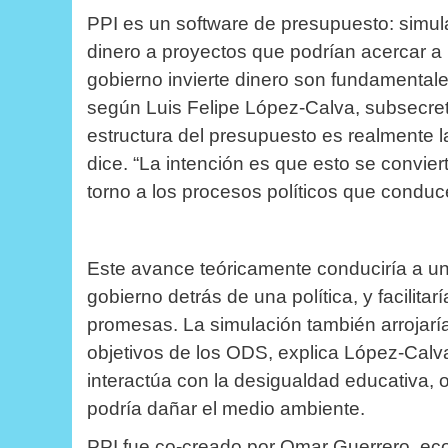
PPI es un software de presupuesto: simul
dinero a proyectos que podrían acercar 
gobierno invierte dinero son fundamental
según Luis Felipe López-Calva, subsecre
estructura del presupuesto es realmente l
dice.
“La intención es que esto se convier
torno a los procesos políticos que conduc
Este avance teóricamente conduciría a u
gobierno detrás de una política, y facilita
promesas.
La simulación también arrojaría
objetivos de los ODS, explica López-Calv
interactúa con la desigualdad educativa, 
podría dañar el medio ambiente.
PPI fue co-creado por Omar Guerrero, ec