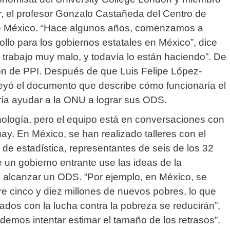
dor, el profesor Gonzalo Castañeda del Centro de
e México.
“Hace algunos años, comenzamos a
llo para los gobiernos estatales en México”, dice
trabajo muy malo, y todavía lo están haciendo”.
De
ión de PPI.
Después de que Luis Felipe López-
leyó el documento que describe cómo funcionaría el
ría ayudar a la ONU a lograr sus ODS.
nología, pero el equipo está en conversaciones con
uay.
En México, se han realizado talleres con el
al de estadística, representantes de seis de los 32
 un gobierno entrante use las ideas de la
o alcanzar un ODS.
“Por ejemplo, en México, se
e cinco y diez millones de nuevos pobres, lo que
ados con la lucha contra la pobreza se reducirán”,
mos intentar estimar el tamaño de los retrasos”.