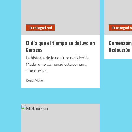
cerebro.
Uncategorized
Uncategoriz
El día que el tiempo se detuvo en
Comenzamo
Caracas
Redacción
La historia de la captura de Nicolás
Maduro no comenzó esta semana,
sino que se...
Read
Read More
more
about
El
día
que
el
tiempo
se
detuvo