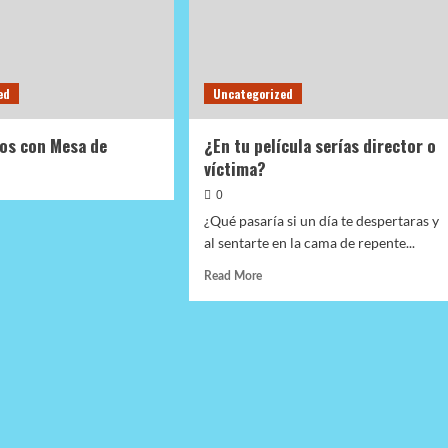
ed
Uncategorized
s con Mesa de
¿En tu película serías director o
víctima?
0
¿Qué pasaría si un día te despertaras y
al sentarte en la cama de repente...
Read
Read More
more
about
¿En
tu
película
serías
director
o
víctima?