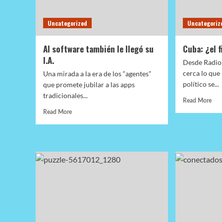
Uncategorized
Uncategoriz
Al software también le llegó su
Cuba: ¿el f
I.A.
Desde Radio
cerca lo que
Una mirada a la era de los “agentes”
político se...
que promete jubilar a las apps
tradicionales...
Rea
Read More
mor
Read
Read More
abo
more
Cub
about
¿el
Al
fin
software
de
también
una
le
era
llegó
su
I.A.