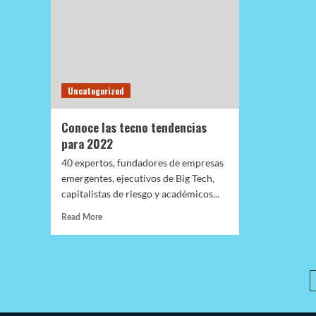
en
Caracas
Uncategorized
Conoce las tecno tendencias
para 2022
40 expertos, fundadores de empresas
emergentes, ejecutivos de Big Tech,
capitalistas de riesgo y académicos...
Read
Read More
more
about
Conoce
las
tecno
tendencias
para