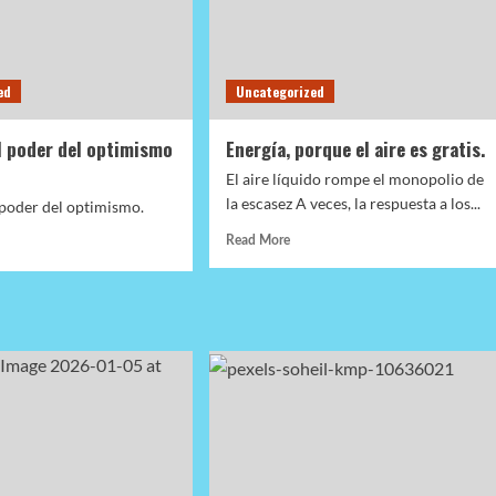
ed
Uncategorized
l poder del optimismo
Energía, porque el aire es gratis.
El aire líquido rompe el monopolio de
la escasez A veces, la respuesta a los...
poder del optimismo.
Read
d
Read More
more
e
about
ut
Energía,
cubrí
porque
el
er
aire
es
imismo
gratis.