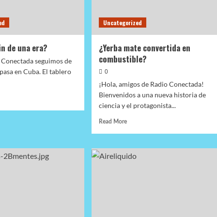
ed
Uncategorized
in de una era?
¿Yerba mate convertida en
combustible?
 Conectada seguimos de
 pasa en Cuba. El tablero
0
¡Hola, amigos de Radio Conectada!
Bienvenidos a una nueva historia de
d
ciencia y el protagonista...
e
ut
Read
Read More
a:
more
about
¿Yerba
mate
convertida
?
en
combustible?