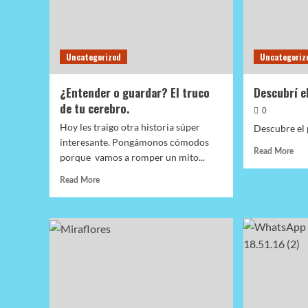
Uncategorized
Uncategoriz
¿Entender o guardar? El truco
Descubrí e
de tu cerebro.
0
Hoy les traigo otra historia súper
Descubre el 
interesante. Pongámonos cómodos
Rea
Read More
porque vamos a romper un mito...
mor
abo
Read
Read More
Des
more
el
about
pod
¿Entender
del
o
opt
guardar?
El
truco
de
tu