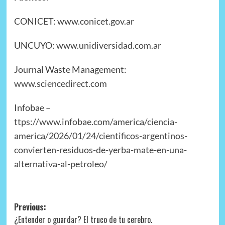
CONICET:
www.conicet.gov.ar
UNCUYO:
www.unidiversidad.com.ar
Journal Waste Management:
www.sciencedirect.com
Infobae –
ttps://www.infobae.com/america/ciencia-
america/2026/01/24/cientificos-argentinos-
convierten-residuos-de-yerba-mate-en-una-
alternativa-al-petroleo/
Post
Previous:
¿Entender o guardar? El truco de tu cerebro.