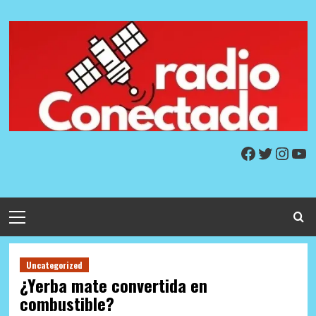
Skip
to
content
Facebook
Twitter
Insta
Yo
Primary
Menu
Uncategorized
¿Yerba mate convertida en
combustible?