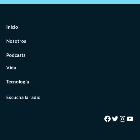
Inicio
Nosotros
Podcasts
Vida
Tecnología
Escucha la radio
Facebook
Twitter
Insta
You