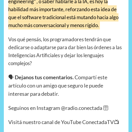
engineering” , o saber hablarle a la IA, es hoy la
habilidad más importante, reforzando esta idea de
que el software tradicional está mutando hacia algo
mucho más conversacional y menos rígido.
Vos qué pensás, los programadores tendrán que
dedicarse o adaptarse para dar bien las órdenes a las
Inteligencias Artificiales y dejar los lenguajes
complejos?
🗣️
Dejanos tus comentarios.
Compartí este
artículo con un amigo que seguro le puede
interesar para debatir.
Seguinos en Instagram @radio.conectada 🛜
Visitá nuestro canal de YouTube ConectadaTV📺