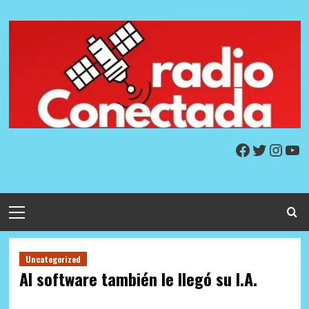
Skip
to
content
Facebook
Twitter
Insta
Yo
Primary
Menu
Uncategorized
Al software también le llegó su I.A.