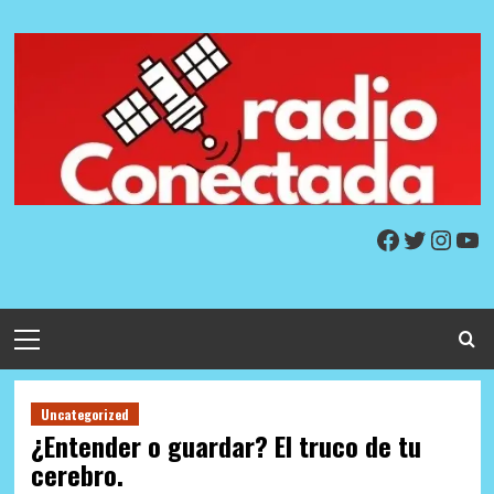
Skip
to
content
Facebook
Twitter
Insta
Yo
Primary
Menu
Uncategorized
¿Entender o guardar? El truco de tu
cerebro.