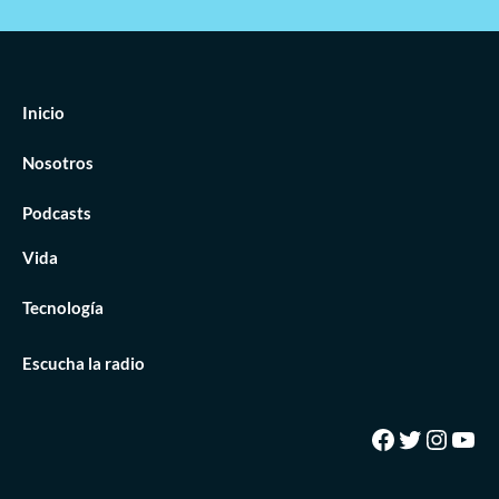
Inicio
Nosotros
Podcasts
Vida
Tecnología
Escucha la radio
Facebook
Twitter
Insta
You