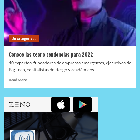
I.A.
Uncategorized
Conoce las tecno tendencias para 2022
40 expertos, fundadores de empresas emergentes, ejecutivos de
Big Tech, capitalistas de riesgo y académicos...
Read
Read More
more
about
Conoce
las
tecno
tendencias
para
2022