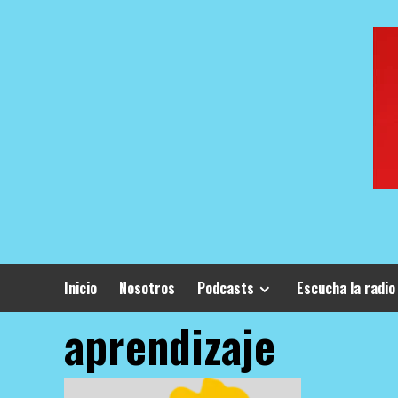
Skip
to
content
Inicio
Nosotros
Podcasts
Escucha la radio
aprendizaje