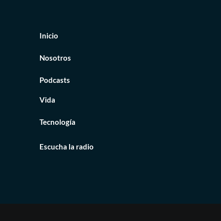
o
guardar?
El
truco
Inicio
de
tu
Nosotros
cerebro.
Podcasts
Vida
Tecnología
Escucha la radio