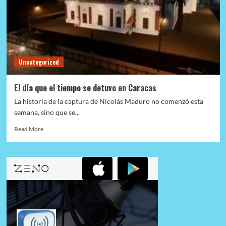
Uncategorized
El día que el tiempo se detuvo en Caracas
La historia de la captura de Nicolás Maduro no comenzó esta
semana, sino que se...
Read
Read More
more
about
El
día
que
el
tiempo
se
detuvo
en