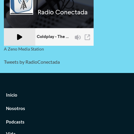
Caracas
A Zeno Media Station
Tweets by RadioConectada
Inicio
Nosotros
Podcasts
Vida