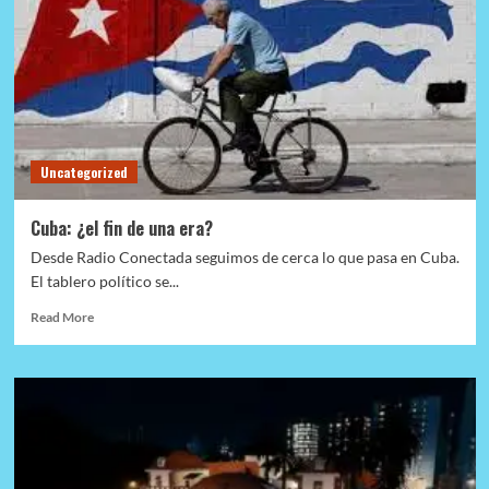
Uncategorized
Cuba: ¿el fin de una era?
Desde Radio Conectada seguimos de cerca lo que pasa en Cuba.
El tablero político se...
Read
Read More
more
about
Cuba:
¿el
fin
de
una
era?