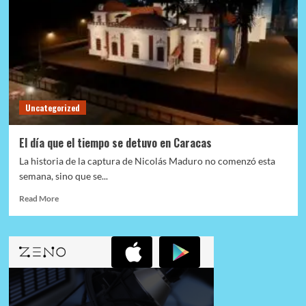
Uncategorized
El día que el tiempo se detuvo en Caracas
La historia de la captura de Nicolás Maduro no comenzó esta
semana, sino que se...
Read
Read More
more
about
El
día
que
el
tiempo
se