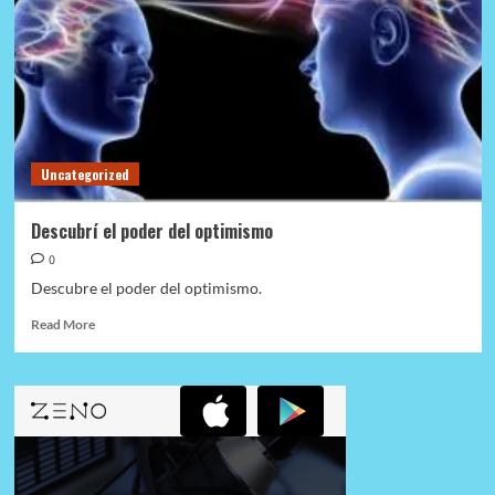
Uncategorized
Descubrí el poder del optimismo
0
Descubre el poder del optimismo.
Read
Read More
more
about
Descubrí
el
poder
del
optimismo