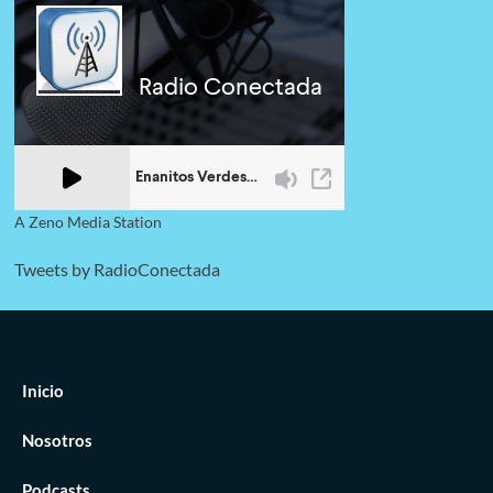
A Zeno Media Station
Tweets by RadioConectada
Inicio
Nosotros
Podcasts